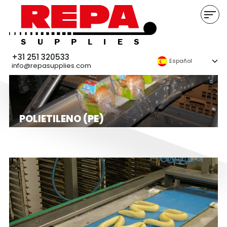
+31 251 320533
Español
info@repasupplies.com
POLIETILENO (PE)