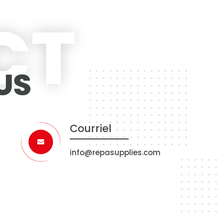
CT
US
Courriel
info@repasupplies.com