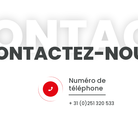
ONTA
ONTACTEZ-NO
Numéro de
téléphone
+ 31 (0)251 320 533