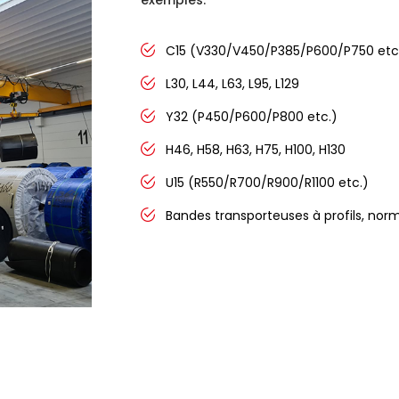
C15 (V330/V450/P385/P600/P750 etc
L30, L44, L63, L95, L129
Y32 (P450/P600/P800 etc.)
H46, H58, H63, H75, H100, H130
U15 (R550/R700/R900/R1100 etc.)
Bandes transporteuses à profils, norm