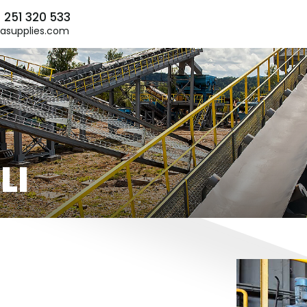
) 251 320 533
asupplies.com
LI