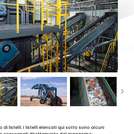
listelli. I listelli elencati qui sotto sono alcuni
e consegnati direttamente dal magazzino: