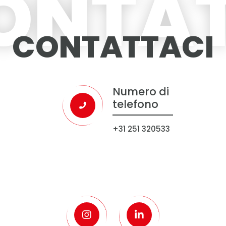
ONTAT
CONTATTACI
Numero di
telefono
+31 251 320533