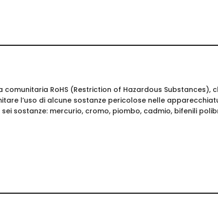
a comunitaria RoHS (Restriction of Hazardous Substances), che
mitare l’uso di alcune sostanze pericolose nelle apparecchiatu
 sei sostanze: mercurio, cromo, piombo, cadmio, bifenili polibr