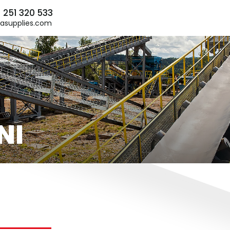
) 251 320 533
asupplies.com
NI