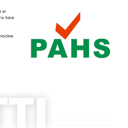
 si
ro fare
nocive.
TI