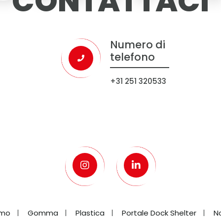
CONTATTACI
Numero di
telefono
+31 251 320533
amo
Gomma
Plastica
Portale Dock Shelter
N